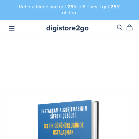
Refer a friend and get
25%
off! They'll get
25%
off too.
digistore2go