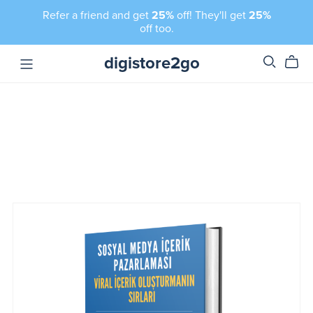
Refer a friend and get
25%
off! They'll get
25%
off too.
digistore2go